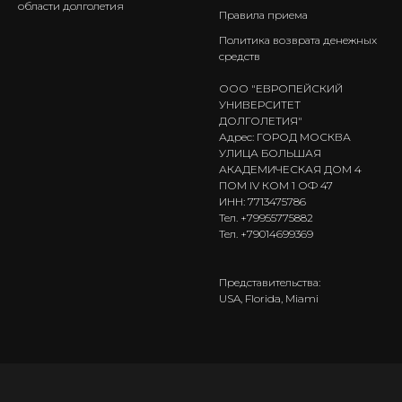
области долголетия
Правила приема
Политика возврата денежных
средств
ООО "ЕВРОПЕЙСКИЙ
УНИВЕРСИТЕТ
ДОЛГОЛЕТИЯ"
Адрес: ГОРОД МОСКВА
УЛИЦА БОЛЬШАЯ
АКАДЕМИЧЕСКАЯ ДОМ 4
ПОМ IV КОМ 1 ОФ 47
ИНН: 7713475786
Тел. +79955775882
Тел. +79014699369
Представительства:
USA, Florida, Miami