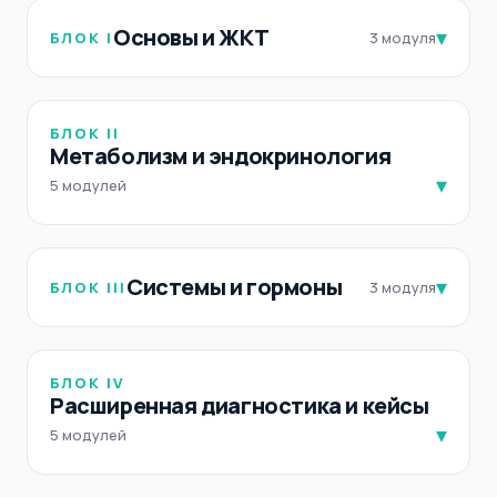
Основы и ЖКТ
▾
БЛОК I
3 модуля
БЛОК II
Метаболизм и эндокринология
▾
5 модулей
Системы и гормоны
▾
БЛОК III
3 модуля
БЛОК IV
Расширенная диагностика и кейсы
▾
5 модулей