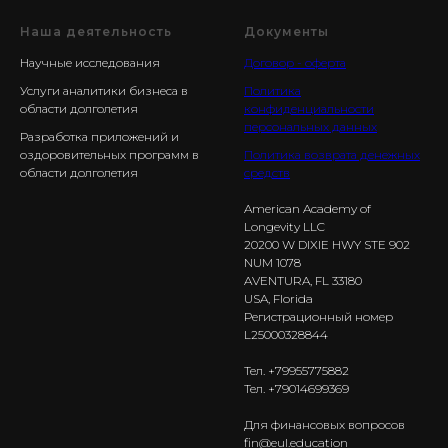
Наша деятельность
Документы
Научные исследования
Договор - оферта
Услуги аналитики бизнеса в
Политика
области долголетия
конфиденциальности
персональных данных
Разработка приложений и
оздоровительных программ в
Политика возврата денежных
области долголетия
средств
American Academy of
Longevity LLC
20200 W DIXIE HWY STE 902
NUM 1078
AVENTURA, FL 33180
USA, Florida
Регистрационный номер
L25000328844
Тел. +79955775882
Тел. +79014699369
Для финансовых вопросов
fin@eul.education