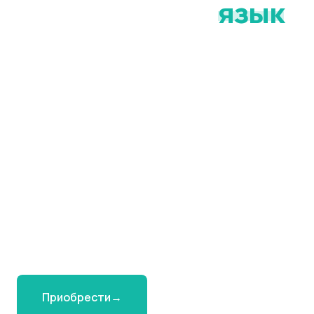
7.0
Анализы — это
язык
,
выучите его
Функциональная расшифровка базовых
анализов за 16 недель. От гомоцистеина и
ферритина до полного гормонального
профиля — научитесь читать своё тело на
языке цифр.
70+ уроков от 30 мин каждый
16 недель
Диплом EUL
7-й поток · СТАРТ 1 ИЮЛЯ
Приобрести