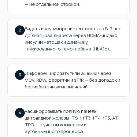
— не отдельной строкой.
Видеть инсулинорезистентность за 5–7 лет
2
до диагноза диабета через HOMA-индекс,
инсулин натощак и динамику
гликированного гемоглобина (HbA1c).
Дифференцировать типы анемий через
3
MCV, RDW, ферритин и sTfR — без догадок и
без избыточных назначений.
Расшифровывать полную панель
4
щитовидной железы: TSH, fT3, fT4, rT3, AT-
TPO — с учётом конверсии и
аутоиммунного процесса.