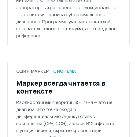
Витамин D 32 нг/мл укладывается в
лабораторный референс, но функционально
— это нижняя граница субоптимального
диапазона. Программа учит читать каждый
показатель в логике оптимума, а не пределов
референса.
ОДИН МАРКЕР
→
СИСТЕМА
Маркер всегда читается в
контексте
Изолированный ферритин 35 нг/мл — это не
диагноз. Это точка входа в
дифференциальную оценку: статус
воспаления (СРБ, СОЭ), запасы B12 и фолата,
функция печени, скрытые кровопотери,