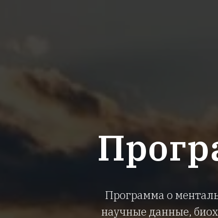
Програ
Программа о менталь
научные данные, биох