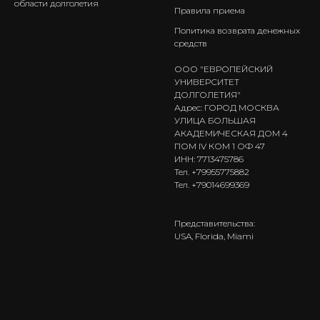
области долголетия
Правила приема
Политика возврата денежных
средств
ООО "ЕВРОПЕЙСКИЙ
УНИВЕРСИТЕТ
ДОЛГОЛЕТИЯ"
Адрес: ГОРОД МОСКВА
УЛИЦА БОЛЬШАЯ
АКАДЕМИЧЕСКАЯ ДОМ 4
ПОМ IV КОМ 1 ОФ 47
ИНН: 7713475786
Тел. +79955775882
Тел. +79014699369
Представительства:
USA, Florida, Miami