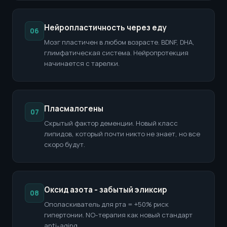
Нейропластичность через еду
06
Мозг пластичен в любом возрасте. BDNF, DHA,
глимфатическая система. Нейропротекция
начинается с тарелки.
Пласмалогены
07
Скрытый фактор деменции. Новый класс
липидов, который почти никто не знает, но все
скоро будут.
Оксид азота - забытый эликсир
08
Ополаскиватель для рта = +50% риск
гипертонии. NO-терапия как новый стандарт
anti-aging.