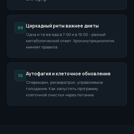
Циркадный ритм важнее диеты
09
Одна и та же еда в 7:00 и в 19:00 - разный
метаболический ответ. Хрононутрициология
меняет правила.
Аутофагия и клеточное обновление
10
Спермидин, ресвератрол, управляемое
голодание. Как запустить программу
клеточной очистки через питание.